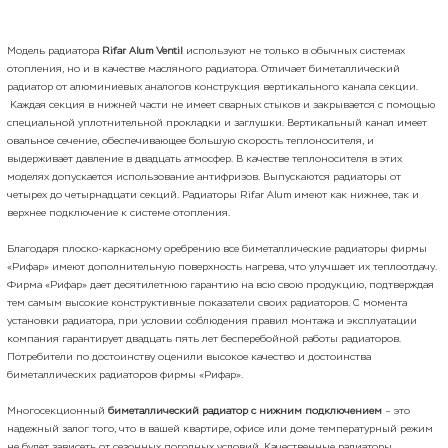
Модель радиатора
Rifar Alum Ventil
используют не только в обычных системах
отопления, но и в качестве масляного радиатора. Отличает биметаллический
радиатор от алюминиевых аналогов конструкция вертикального канала секции.
Каждая секция в нижней части не имеет сварных стыков и закрывается с помощью
специальной уплотнительной прокладки и заглушки. Вертикальный канал имеет
овальное сечение, обеспечивающее большую скорость теплоносителя, и
выдерживает давление в двадцать атмосфер. В качестве теплоносителя в этих
моделях допускается использование антифризов. Выпускаются радиаторы от
четырех до четырнадцати секций. Радиаторы Rifar Alum имеют как нижнее, так и
верхнее подключение к системе отопления.
Благодаря плоско-каркасному оребрению все биметаллические радиаторы фирмы
«Рифар» имеют дополнительную поверхность нагрева, что улучшает их теплоотдачу.
Фирма «Рифар» дает десятилетнюю гарантию на всю свою продукцию, подтверждая
тем самым высокие конструктивные показатели своих радиаторов. С момента
установки радиатора, при условии соблюдения правил монтажа и эксплуатации
компания гарантирует двадцать пять лет бесперебойной работы радиаторов.
Потребители по достоинству оценили высокое качество и достоинства
биметаллических радиаторов фирмы «Рифар».
Многосекционный
биметаллический радиатор с нижним подключением
– это
надежный залог того, что в вашей квартире, офисе или доме температурный режим
не будет зависеть от сезонных погодных условий. Качественные радиаторы