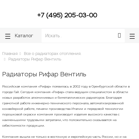
ose
ose
+7 (495) 205-03-00
Каталог
Главная
Все о радиаторах отопления.
Радиаторы Рифар Вентиль
Радиаторы Рифар Вентиль
Российская компания «Рифар» появилась в 2002 году в Оренбургской области в
городе Гай. Сегодня компания «Рифар» стала ведущим специалистом в области
новых разработок алюминиевых и биметаллических радиаторов. Благодаря
грамотной работе инженерно-технического персонала, автоматизированной
конвейерной работе, печами производства Италии и передовой технологии
порошковой окраски компания производит изделия высокого качества с
наименьшими трудовыми затратами, что положительно сказывается на
себестоимости продукции.
Компания вышла не только в восточную и европейскую часть России, но и на