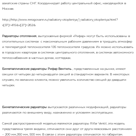
азиатские страны СНГ. Координирует работу центральный офис, находящийся в
Москве.
http://http://www.mnogovann.ru/radiatory-otopleniya_1_radiatory_otopleniya.html?
v[37]=415&v[27]=262&
Радиаторы отопления
, выпускаемые фирмой «Рифар» могут быть использованы в
отопительных системах с максимальным рабочим давлением в тридцать атмосфер
и температурой теплоносителя 135 теплоносителя градусов. Их можно использовать
в городских квартирах в системах центрального отопления, в системах автономного
теплоснабжения в частных домах, коттеджах.
Биметаллические радиаторы Рифар Вентиль
, представленные на рынке, имеют
секции от четырех до четырнадцати секций в стандартном варианте. В некоторых
случаях, по желанию клиента, можно увеличить количество секций до двадцати
четырех.
Биметаллические радиаторы
выпускаются различных модификаций, радиаторы
различаются по внешнему виду, назначению и условиям эксплуатации.
Самой распространенной моделью являются радиаторы Rifar Ventil, эта модель
представлена тремя видами, отличаются они друг от друга межосевым расстоянием
– 200 мм,350 мм, 500 мм. В связи с этим радиаторы отличаются по габаритам.