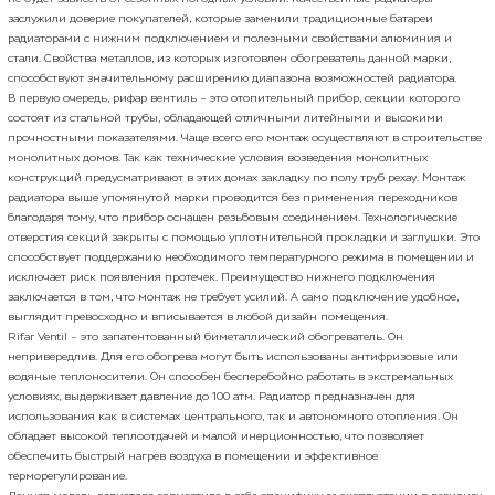
заслужили доверие покупателей, которые заменили традиционные батареи
радиаторами с нижним подключением и полезными свойствами алюминия и
стали. Свойства металлов, из которых изготовлен обогреватель данной марки,
способствуют значительному расширению диапазона возможностей радиатора.
В первую очередь, рифар вентиль – это отопительный прибор, секции которого
состоят из стальной трубы, обладающей отличными литейными и высокими
прочностными показателями. Чаще всего его монтаж осуществляют в строительстве
монолитных домов. Так как технические условия возведения монолитных
конструкций предусматривают в этих домах закладку по полу труб рехау. Монтаж
радиатора выше упомянутой марки проводится без применения переходников
благодаря тому, что прибор оснащен резьбовым соединением. Технологические
отверстия секций закрыты с помощью уплотнительной прокладки и заглушки. Это
способствует поддержанию необходимого температурного режима в помещении и
исключает риск появления протечек. Преимущество нижнего подключения
заключается в том, что монтаж не требует усилий. А само подключение удобное,
выглядит превосходно и вписывается в любой дизайн помещения.
Rifar Ventil – это запатентованный биметаллический обогреватель. Он
непривередлив. Для его обогрева могут быть использованы антифризовые или
водяные теплоносители. Он способен бесперебойно работать в экстремальных
условиях, выдерживает давление до 100 атм. Радиатор предназначен для
использования как в системах центрального, так и автономного отопления. Он
обладает высокой теплоотдачей и малой инерционностью, что позволяет
обеспечить быстрый нагрев воздуха в помещении и эффективное
терморегулирование.