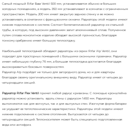
Самый мощный Rifar Base Ventil 500 мм, устанавливается обычно в больших
холодных помещениях, а модель 350 мм устанавливают в комнатах с ограниченным
пространством. Модель 200 мм имеет закрытую заднюю стенку и ее можно
устанавливать в сочетании с французскими окнами. Радиаторы этой модели имеют
нижнее подключение к системе. Состоит биметаллический радиатор из стальной
трубы, в которую, под высоким давлением залит алюминиевый сплав. Полученное
путем сплава монолитное изделие обладает высокой прочностью, благодаря
тонкому оребрению имеет большую теплоотдачу.
Наибольшей теплоотдачей обладают радиаторы из серии Rifar Alp Ventil, они
подходят для просторных помещений с большими оконными проемами. Радиатор
имеет небольшую глубину 76 мм, а большая теплоотдача достигается благодаря
высокоразвитым боковым поверхностям.
Радиатор Alp подойдет не только для загородного дома, но и для квартиры
благодаря своему оригинальному внешнему виду. Радиатор имеет от четырех до
четырнадцати секций.
Радиатор Rifar Flex Ventil
примет любой радиус кривизны. С помощью кронштейна
радиатор можно установить вдоль стены с радиусом 1450 мм. Радиаторы
выполняются как для вогнутых, так и для выпуклых стен. Изогнутая форма батареи
не ухудшает ее теплотехнические характеристики. Радиаторы этой модели имеют
нижнее подключение к системе отопления. Выпускаются от четырех до
четырнадцати секций. Теплоносителем может быть специально подготовленная
вода или антифриз.