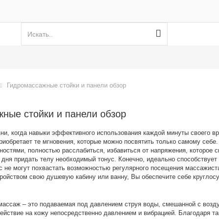
Гидромассажные стойки и панели обзор
ные стойки и панели обзор
ни, когда навыки эффективного использования каждой минуты своего в
риобретает те мгновения, которые можно посвятить только самому себе.
остями, полностью расслабиться, избавиться от напряжения, которое с
е дня придать телу необходимый тонус. Конечно, идеально способствуе
с не могут похвастать возможностью регулярного посещения массажист
ройством свою душевую кабину или ванну, Вы обеспечите себе круглос
массаж – это подаваемая под давлением струя воды, смешанной с возду
ействие на кожу непосредственно давлением и вибрацией. Благодаря т