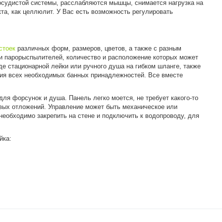
осудистой системы, расслабляются мышцы, снимается нагрузка на
та, как целлюлит. У Вас есть возможность регулировать
стоек
различных форм, размеров, цветов, а также с разным
и парорыспылителей, количество и расположение которых может
де стационарной лейки или ручного душа на гибком шланге, также
ия всех необходимых банных принадлежностей. Все вместе
ля форсунок и душа. Панель легко моется, не требует какого-то
ых отложений. Управление может быть механическое или
необходимо закрепить на стене и подключить к водопроводу, для
йка: