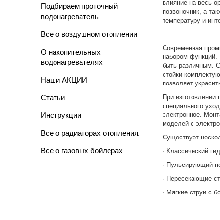
влияние на весь о
Подбираем проточный
позвоночник, а та
водонагреватель
температуру и инт
Все о воздушном отоплении
Современная пром
О накопительных
набором функций. 
водонагревателях
быть различным. С
стойки комплектую
Наши АКЦИИ
позволяет украсит
Cтатьи
При изготовлении 
специального ухо
Инструкции
электронное. Монт
моделей с электро
Все о радиаторах отопления.
Существует нескол
Все о газовых бойлерах
·
Классический ги
·
Пульсирующий пот
·
Пересекающие ст
·
Мягкие струи с 