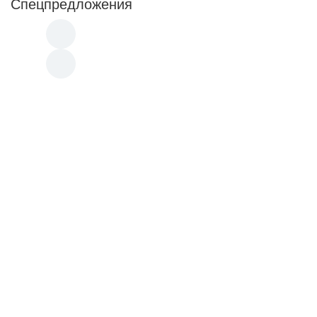
Спецпредложения
Новинка
Акция
Акция
90 000
220 000
p
p
Водонагреватель Bradford White
Водонагреватель Brad
RG230S6N
RG275H6N