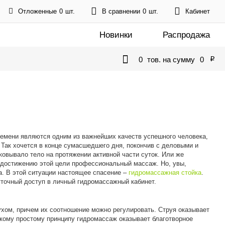
Отложенные
0
шт.
В сравнении
0
шт.
Кабинет
Новинки
Распродажа
0
тов. на сумму
0
p
ремени являются одним из важнейших качеств успешного человека,
 Так хочется в конце сумасшедшего дня, покончив с деловыми и
ковывало тело на протяжении активной части суток. Или же
т достижению этой цели профессиональный массаж. Но, увы,
а. В этой ситуации настоящее спасение –
гидромассажная стойка
.
уточный доступ в личный гидромассажный кабинет.
хом, причем их соотношение можно регулировать. Струя оказывает
акому простому принципу гидромассаж оказывает благотворное