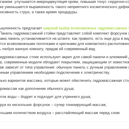
рганизм: улучшается микроциркуляция крови, повышая тонус сердечно-с
кже уменьшается выраженность такого неприятного косметического дефек
енсивность струи, а также время процедуры.
ышленность предлагает
широкий выбор всевозможных гидромассажных 
Панель гидромассажной стойки представляет собой комплект форсунок 
ама панель устанавливается на штанге, как правило, есть еще душ в ви
тся всевозможными полочками и крючками для компактного расположен
ь любую ванную комнату, придав ей современный вид.
гидромассажных стоек используют акрил для самой панели и алюминий д
да, современные модели обладают покрытием, защищающим от известков
аж зависит от типа управления: обычную панель с ручным управлением 
нным управлением необходимо подключение к электричеству.
ько вариантов массажа, которые может обеспечить гидромассажная сто
дромассаж как дополнение обычного душа;
ок воды – бодрит и подходит для утреннего душа;
руи из нескольких форсунок – супер тонизирующий массаж;
большим количеством воздуха – расслабляющий массаж перед сном.