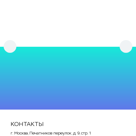
Акция
161 565
p
Газовый бойлер Bradford White M-I-
50L6BN (природный-магистральный газ)
Crocus
КОНТАКТЫ
г. Москва, Печатников переулок, д. 9, стр. 1