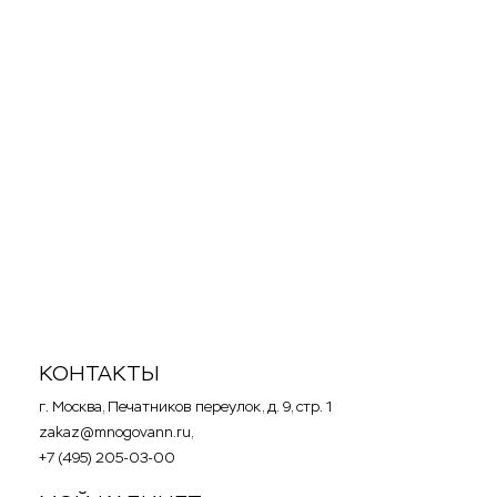
Новинка
Акция
118 000
p
Водонагреватель Bradford White RG250S6N
КОНТАКТЫ
г. Москва, Печатников переулок, д. 9, стр. 1
zakaz@mnogovann.ru,
+7 (495) 205-03-00