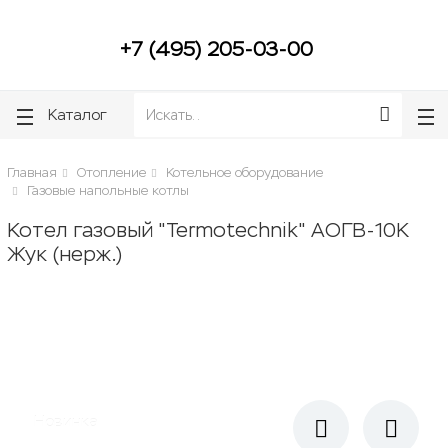
ose
ose
+7 (495) 205-03-00
Каталог
Главная
Отопление
Котельное оборудование
Газовые напольные котлы
Котел газовый "Termotechnik" АОГВ-10К
Жук (нерж.)
Новинка